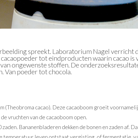
erbeelding spreekt. Laboratorium Nagel verricht 
cacaopoeder tot eindproducten waarin cacao is 
 van ongewenste stoffen. De onderzoeksresultate
. Van poeder tot chocola.
m (Theobroma cacao). Deze cacaoboom groeit voornamelijk
e de vruchten van de cacaoboom open.
 50 zaden. Bananenbladeren dekken de bonen en zaden af. D
ze temperatuur leven ontstaat vergisting, of fermentatie,