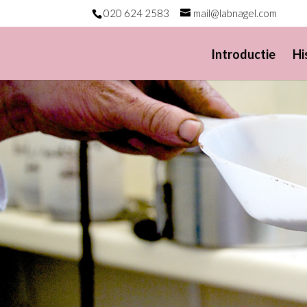
020 624 2583
mail@labnagel.com
Introductie
Hi