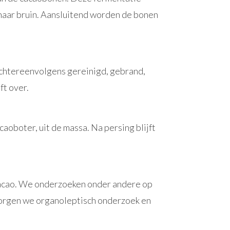
 naar bruin. Aansluitend worden de bonen
chtereenvolgens gereinigd, gebrand,
ft over.
aoboter, uit de massa. Na persing blijft
acao. We onderzoeken onder andere op
erzorgen we organoleptisch onderzoek en